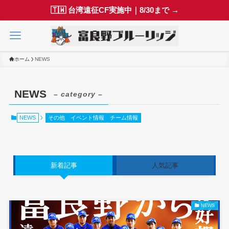
🇹🇼 台湾遠征CF実施中｜8/30まで →
ホーム
NEWS
NEWS
– category –
NEWS
その他
イベント情報
チーム情報
新着記事
人気記事
NEWS